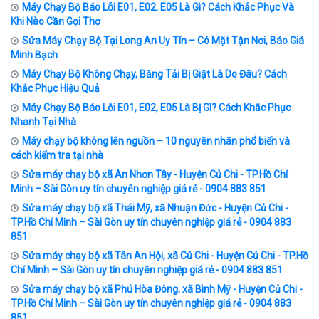
Máy Chạy Bộ Báo Lỗi E01, E02, E05 Là Gì? Cách Khắc Phục Và
Khi Nào Cần Gọi Thợ
Sửa Máy Chạy Bộ Tại Long An Uy Tín – Có Mặt Tận Nơi, Báo Giá
Minh Bạch
Máy Chạy Bộ Không Chạy, Băng Tải Bị Giật Là Do Đâu? Cách
Khắc Phục Hiệu Quả
Máy Chạy Bộ Báo Lỗi E01, E02, E05 Là Bị Gì? Cách Khắc Phục
Nhanh Tại Nhà
Máy chạy bộ không lên nguồn – 10 nguyên nhân phổ biến và
cách kiểm tra tại nhà
Sửa máy chạy bộ xã An Nhơn Tây - Huyện Củ Chi - TP.Hồ Chí
Minh – Sài Gòn uy tín chuyên nghiệp giá rẻ - 0904 883 851
Sửa máy chạy bộ xã Thái Mỹ, xã Nhuận Đức - Huyện Củ Chi -
TP.Hồ Chí Minh – Sài Gòn uy tín chuyên nghiệp giá rẻ - 0904 883
851
Sửa máy chạy bộ xã Tân An Hội, xã Củ Chi - Huyện Củ Chi - TP.Hồ
Chí Minh – Sài Gòn uy tín chuyên nghiệp giá rẻ - 0904 883 851
Sửa máy chạy bộ xã Phú Hòa Đông, xã Bình Mỹ - Huyện Củ Chi -
TP.Hồ Chí Minh – Sài Gòn uy tín chuyên nghiệp giá rẻ - 0904 883
851