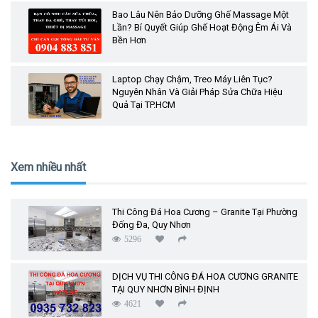
Bao Lâu Nên Bảo Dưỡng Ghế Massage Một
Lần? Bí Quyết Giúp Ghế Hoạt Động Êm Ái Và
Bền Hơn
Laptop Chạy Chậm, Treo Máy Liên Tục?
Nguyên Nhân Và Giải Pháp Sửa Chữa Hiệu
Quả Tại TP.HCM
Xem nhiều nhất
Thi Công Đá Hoa Cương – Granite Tại Phường
Đống Đa, Quy Nhơn
5296
DỊCH VỤ THI CÔNG ĐÁ HOA CƯƠNG GRANITE
TẠI QUY NHƠN BÌNH ĐỊNH
4621