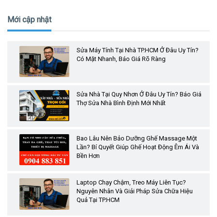
Mới cập nhật
Sửa Máy Tính Tại Nhà TP.HCM Ở Đâu Uy Tín?
Có Mặt Nhanh, Báo Giá Rõ Ràng
Sửa Nhà Tại Quy Nhơn Ở Đâu Uy Tín? Báo Giá
Thợ Sửa Nhà Bình Định Mới Nhất
Bao Lâu Nên Bảo Dưỡng Ghế Massage Một
Lần? Bí Quyết Giúp Ghế Hoạt Động Êm Ái Và
Bền Hơn
Laptop Chạy Chậm, Treo Máy Liên Tục?
Nguyên Nhân Và Giải Pháp Sửa Chữa Hiệu
Quả Tại TP.HCM