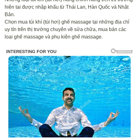
hiện tại được nhập khẩu từ Thái Lan, Hàn Quốc và Nhật
Bản.
Chọn mua túi khí (túi hơi) ghế massage tại những địa chỉ
uy tín trên thị trường chuyên về sửa chữa, mua bán các
loại ghế massage và phụ kiện ghế massage.