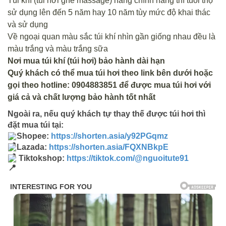
Túi khí (túi hơi ghế massage) hàng chính hãng thì tuổi thọ
sử dụng lên đến 5 năm hay 10 năm tùy mức độ khai thác
và sử dụng
Về ngoại quan màu sắc túi khí nhìn gần giống nhau đều là
màu trắng và màu trắng sữa
Nơi mua túi khí (túi hơi) bảo hành dài hạn
Quý khách có thể mua túi hơi theo link bên dưới hoặc
gọi theo hotline: 0904883851 để được mua túi hơi với
giá cả và chất lượng bảo hành tốt nhất
Ngoài ra, nếu quý khách tự thay thế được túi hơi thì
đặt mua túi tại:
Shopee:
https://shorten.asia/y92PGqmz
Lazada:
https://shorten.asia/FQXNBkpE
Tiktokshop:
https://tiktok.com/@nguoitute91