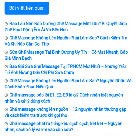
Bài viết liên quan
Bao Lâu Nên Bảo Dưỡng Ghế Massage Một Lần? Bí Quyết Giúp
Ghế Hoạt Động Êm Ái Và Bền Hơn
Ghế Massage Không Lên Nguồn Phải Làm Sao? Cách Kiểm Tra
Và Khi Nào Cần Gọi Thợ
Sửa Ghế Massage Tại Bình Dương Uy Tín – Có Mặt Nhanh, Báo
Giá Minh Bạch
Báo Giá Sửa Ghế Massage Tại TP.HCM Mới Nhất – Những Yếu
Tố Ảnh Hưởng Đến Chi Phí Sửa Chữa
Ghế Massage Không Lên Nguồn Phải Làm Sao? Nguyên Nhân Và
Cách Khắc Phục Hiệu Quả
Ghế massage báo lỗi E1, E2, E3 là gì? Cách nhận biết nguyên
nhân và xử lý đúng cách
Ghế massage không lên nguồn – 12 nguyên nhân thường gặp
và cách kiểm tra trước khi gọi thợ
Ghế massage phát ra tiếng kêu cạch cạch, két két – Nguyên
nhân, cách xử lý và khi nào cần sửa?