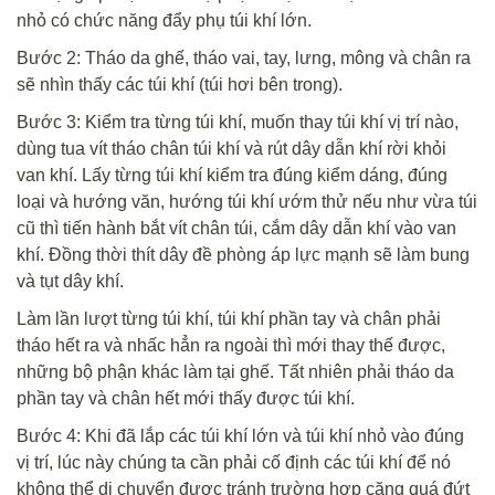
nhỏ có chức năng đẩy phụ túi khí lớn.
Bước 2: Tháo da ghế, tháo vai, tay, lưng, mông và chân ra
sẽ nhìn thấy các túi khí (túi hơi bên trong).
Bước 3: Kiểm tra từng túi khí, muốn thay túi khí vị trí nào,
dùng tua vít tháo chân túi khí và rút dây dẫn khí rời khỏi
van khí. Lấy từng túi khí kiểm tra đúng kiểm dáng, đúng
loại và hướng văn, hướng túi khí ướm thử nếu như vừa túi
cũ thì tiến hành bắt vít chân túi, cắm dây dẫn khí vào van
khí. Đồng thời thít dây đề phòng áp lực mạnh sẽ làm bung
và tụt dây khí.
Làm lần lượt từng túi khí, túi khí phần tay và chân phải
tháo hết ra và nhấc hẳn ra ngoài thì mới thay thế được,
những bộ phận khác làm tại ghế. Tất nhiên phải tháo da
phần tay và chân hết mới thấy được túi khí.
Bước 4: Khi đã lắp các túi khí lớn và túi khí nhỏ vào đúng
vị trí, lúc này chúng ta cần phải cố định các túi khí để nó
không thể di chuyển được tránh trường hợp căng quá đứt