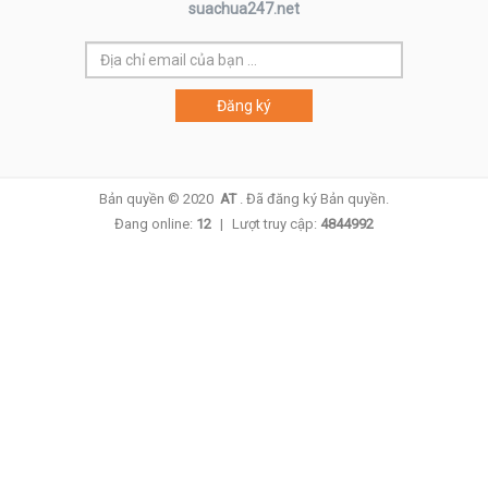
suachua247.net
Bản quyền © 2020
AT
.
Đã đăng ký Bản quyền.
Đang online:
12
|
Lượt truy cập:
4844992