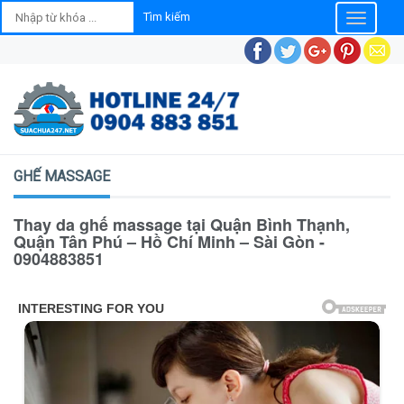
Toggle
navigatio
GHẾ MASSAGE
Thay da ghế massage tại Quận Bình Thạnh,
Quận Tân Phú – Hồ Chí Minh – Sài Gòn -
0904883851