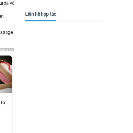
uroa và
Liên hệ hợp tác
ên
massage