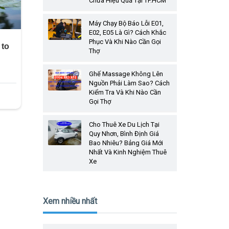
Chữa Hiệu Quả Tại TP.HCM
Máy Chạy Bộ Báo Lỗi E01,
E02, E05 Là Gì? Cách Khắc
Phục Và Khi Nào Cần Gọi
Thợ
Ghế Massage Không Lên
Nguồn Phải Làm Sao? Cách
Kiểm Tra Và Khi Nào Cần
Gọi Thợ
Cho Thuê Xe Du Lịch Tại
Quy Nhơn, Bình Định Giá
Bao Nhiêu? Bảng Giá Mới
Nhất Và Kinh Nghiệm Thuê
Xe
Xem nhiều nhất