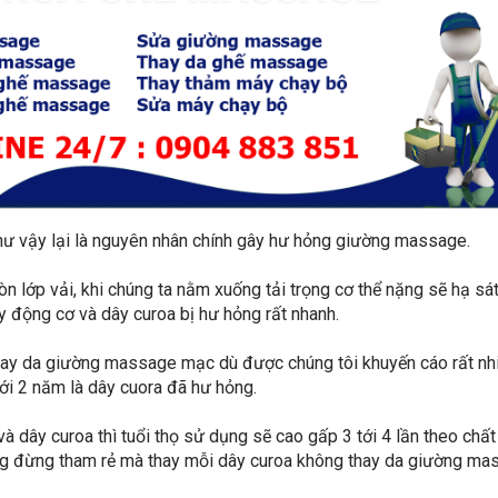
như vậy lại là nguyên nhân chính gây hư hỏng giường massage.
còn lớp vải, khi chúng ta nằm xuống tải trọng cơ thể nặng sẽ hạ sá
áy động cơ và dây curoa bị hư hỏng rất nhanh.
 thay da giường massage mạc dù được chúng tôi khuyến cáo rất nh
ới 2 năm là dây cuora đã hư hỏng.
 dây curoa thì tuổi thọ sử dụng sẽ cao gấp 3 tới 4 lần theo chất
ng đừng tham rẻ mà thay mỗi dây curoa không thay da giường ma