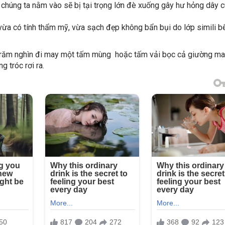
 chúng ta nằm vào sẽ bị tại trọng lớn đè xuống gây hư hỏng dây c
a có tính thẩm mỹ, vừa sạch đẹp không bẩn bụi do lớp simili b
ấy trăm nghìn đi may một tấm mùng hoặc tấm vải bọc cả giường 
 tróc rơi ra.