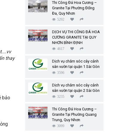
Thi Công Đá Hoa Cương –
Granite Tại Phường Đống
Đa, Quy Nhơn
5292
DỊCH VỤ THI CÔNG ĐÁ HOA
CƯƠNG GRANITE TẠI QUY
NHƠN BÌNH ĐỊNH
4617
...vv
ấn thay
Dịch vụ chăm sóc cây cảnh
sân vườn tại quận 1 Sài Gòn
3596
Dịch vụ chăm sóc cây cảnh
sân vườn tại quận 2 Sài Gòn
ẻ bảo
3235
Thi Công Đá Hoa Cương –
Granite Tại Phường Quang
Trung, Quy Nhơn
hỏng
3099