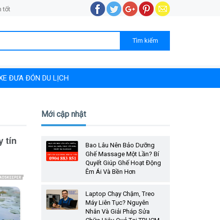
 tốt
XE ĐƯA ĐÓN DU LỊCH
Mới cập nhật
 tín
Bao Lâu Nên Bảo Dưỡng
Ghế Massage Một Lần? Bí
Quyết Giúp Ghế Hoạt Động
Êm Ái Và Bền Hơn
Laptop Chạy Chậm, Treo
Máy Liên Tục? Nguyên
Nhân Và Giải Pháp Sửa