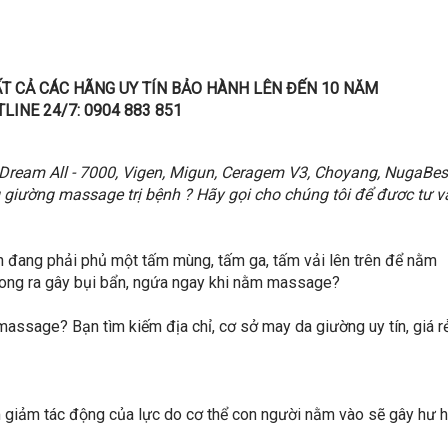
T CẢ CÁC HÃNG UY TÍN BẢO HÀNH LÊN ĐẾN 10 NĂM
LINE 24/7:
0904 883 851
ream All - 7000, Vigen, Migun, Ceragem V3, Choyang, NugaBest.
giường massage trị bệnh ? Hãy gọi cho chúng tôi để đươc tư v
 đang phải phủ một tấm mùng, tấm ga, tấm vải lên trên để nằm
 bong ra gây bụi bẩn, ngứa ngay khi nằm massage?
massage? Bạn tìm kiếm địa chỉ, cơ sở may da giường uy tín, giá r
àm giảm tác động của lực do cơ thể con người nằm vào sẽ gây hư 