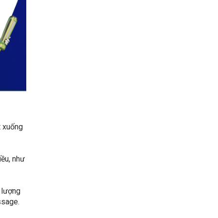
t xuống
iều, như
 lượng
ssage.