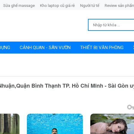
Sửa ghế massage
Kho laptop cũ giá rẻ
Người tử tế
Review sản phẩm
 DỰNG
CẢNH QUAN - SÂN VƯỜN
THIẾT BỊ VĂN PHÒNG
huận,Quận Bình Thạnh TP. Hồ Chí Minh - Sài Gòn uy