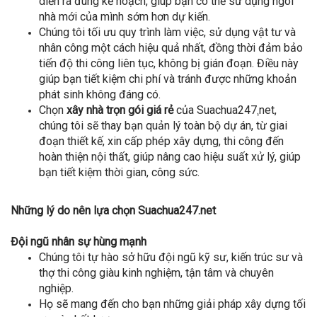
diễn ra đúng kế hoạch, giúp bạn có thể sử dụng ngôi
nhà mới của mình sớm hơn dự kiến.
Chúng tôi tối ưu quy trình làm việc, sử dụng vật tư và
nhân công một cách hiệu quả nhất, đồng thời đảm bảo
tiến độ thi công liên tục, không bị gián đoạn. Điều này
giúp bạn tiết kiệm chi phí và tránh được những khoản
phát sinh không đáng có.
Chọn
xây nhà trọn gói giá rẻ
của Suachua247
.
net,
chúng tôi sẽ thay bạn quản lý toàn bộ dự án, từ giai
đoạn thiết kế, xin cấp phép xây dựng, thi công đến
hoàn thiện nội thất, giúp nâng cao hiệu suất xử lý, giúp
bạn tiết kiệm thời gian, công sức.
Những lý do nên lựa chọn Suachua247.net
Đội ngũ nhân sự hùng mạnh
Chúng tôi tự hào sở hữu đội ngũ kỹ sư, kiến trúc sư và
thợ thi công giàu kinh nghiệm, tận tâm và chuyên
nghiệp.
Họ sẽ mang đến cho bạn những giải pháp xây dựng tối