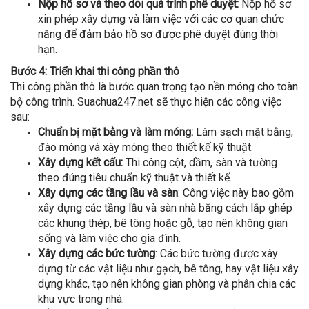
Nộp hồ sơ và theo dõi quá trình phê duyệt:
Nộp hồ sơ
xin phép xây dựng và làm việc với các cơ quan chức
năng để đảm bảo hồ sơ được phê duyệt đúng thời
hạn.
Bước 4: Triển khai thi công phần thô
Thi công phần thô là bước quan trọng tạo nền móng cho toàn
bộ công trình. Suachua247.net sẽ thực hiện các công việc
sau:
Chuẩn bị mặt bằng và làm móng:
Làm sạch mặt bằng,
đào móng và xây móng theo thiết kế kỹ thuật.
Xây dựng kết cấu:
Thi công cột, dầm, sàn và tường
theo đúng tiêu chuẩn kỹ thuật và thiết kế.
Xây dựng các tầng lầu và sàn
: Công việc này bao gồm
xây dựng các tầng lầu và sàn nhà bằng cách lắp ghép
các khung thép, bê tông hoặc gỗ, tạo nên không gian
sống và làm việc cho gia đình.
Xây dựng các bức tường
: Các bức tường được xây
dựng từ các vật liệu như gạch, bê tông, hay vật liệu xây
dựng khác, tạo nên không gian phòng và phân chia các
khu vực trong nhà.