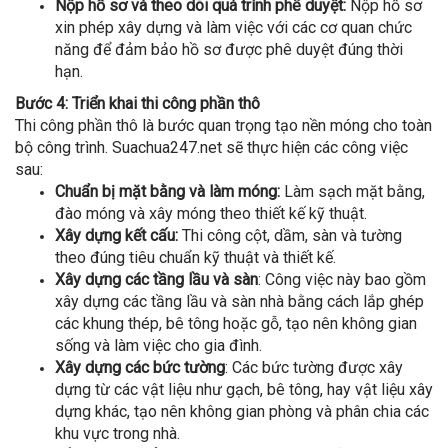
Nộp hồ sơ và theo dõi quá trình phê duyệt:
Nộp hồ sơ
xin phép xây dựng và làm việc với các cơ quan chức
năng để đảm bảo hồ sơ được phê duyệt đúng thời
hạn.
Bước 4: Triển khai thi công phần thô
Thi công phần thô là bước quan trọng tạo nền móng cho toàn
bộ công trình. Suachua247.net sẽ thực hiện các công việc
sau:
Chuẩn bị mặt bằng và làm móng:
Làm sạch mặt bằng,
đào móng và xây móng theo thiết kế kỹ thuật.
Xây dựng kết cấu:
Thi công cột, dầm, sàn và tường
theo đúng tiêu chuẩn kỹ thuật và thiết kế.
Xây dựng các tầng lầu và sàn
: Công việc này bao gồm
xây dựng các tầng lầu và sàn nhà bằng cách lắp ghép
các khung thép, bê tông hoặc gỗ, tạo nên không gian
sống và làm việc cho gia đình.
Xây dựng các bức tường
: Các bức tường được xây
dựng từ các vật liệu như gạch, bê tông, hay vật liệu xây
dựng khác, tạo nên không gian phòng và phân chia các
khu vực trong nhà.