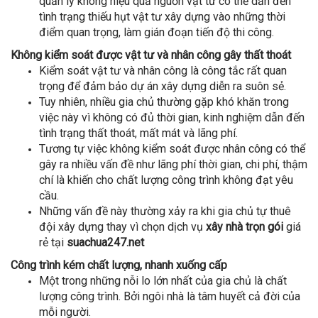
quản lý không hiệu quả nguồn vật tư có thể dẫn đến
tình trạng thiếu hụt vật tư xây dựng vào những thời
điểm quan trọng, làm gián đoạn tiến độ thi công.
Không kiểm soát được vật tư và nhân công gây thất thoát
Kiểm soát vật tư và nhân công là công tắc rất quan
trọng để đảm bảo dự án xây dựng diễn ra suôn sẻ.
Tuy nhiên, nhiều gia chủ thường gặp khó khăn trong
việc này vì không có đủ thời gian, kinh nghiệm dẫn đến
tình trạng thất thoát, mất mát và lãng phí.
Tương tự việc không kiểm soát được nhân công có thể
gây ra nhiều vấn đề như lãng phí thời gian, chi phí, thậm
chí là khiến cho chất lượng công trình không đạt yêu
cầu.
Những vấn đề này thường xảy ra khi gia chủ tự thuê
đội xây dựng thay vì chọn dịch vụ
xây nhà trọn gói
giá
rẻ tại
suachua247.net
Công trình kém chất lượng, nhanh xuống cấp
Một trong những nỗi lo lớn nhất của gia chủ là chất
lượng công trình. Bởi ngôi nhà là tâm huyết cả đời của
mỗi người.