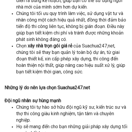
diễn ra đúng kế hoạch, giúp bạn có thể sử dụng ngôi
nhà mới của mình sớm hơn dự kiến.
Chúng tôi tối ưu quy trình làm việc, sử dụng vật tư và
nhân công một cách hiệu quả nhất, đồng thời đảm bảo
tiến độ thi công liên tục, không bị gián đoạn. Điều này
giúp bạn tiết kiệm chi phí và tránh được những khoản
phát sinh không đáng có.
Chọn
xây nhà trọn gói giá rẻ
của Suachua247
.
net,
chúng tôi sẽ thay bạn quản lý toàn bộ dự án, từ giai
đoạn thiết kế, xin cấp phép xây dựng, thi công đến
hoàn thiện nội thất, giúp nâng cao hiệu suất xử lý, giúp
bạn tiết kiệm thời gian, công sức.
Những lý do nên lựa chọn Suachua247.net
Đội ngũ nhân sự hùng mạnh
Chúng tôi tự hào sở hữu đội ngũ kỹ sư, kiến trúc sư và
thợ thi công giàu kinh nghiệm, tận tâm và chuyên
nghiệp.
Họ sẽ mang đến cho bạn những giải pháp xây dựng tối