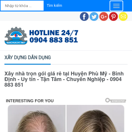
Toggle
navigatio
XÂY DỰNG DÂN DỤNG
Xây nhà trọn gói giá rẻ tại Huyện Phù Mỹ - Bình
Định - Uy tín - Tận Tâm - Chuyên Nghiệp - 0904
883 851