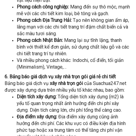
vật liệu hiện đại.
Phong cách công nghiệp:
Mang đến sự thô mộc, mạnh
mẽ với các chi tiết kim loại, bê tông và gạch.
Phong cách Địa Trung Hải:
Tạo nên không gian ấm áp,
lãng mạn với các chi tiết trang trí đậm chất biển cả và
sắc màu tươi sáng.
Phong cách Nhật Bản:
Mang lại sự tĩnh lặng, thanh
bình với thiết kế đơn giản, sử dụng chất liệu gỗ và các
chi tiết trang trí tự nhiên.
Và nhiều phong cách khác: Indochi, cổ điển, tối giản
(Minimalism), Vintage,…
6. Bảng báo giá dịch vụ xây nhà trọn gói giá rẻ chi tiết
Bảng báo giá dịch vụ
xây nhà trọn gói
của Suachua247.net
được xây dựng dựa trên nhiều yếu tố khác nhau, bao gồm:
Diện tích xây dựng:
Tổng diện tích xây dựng (m2) là
yếu tố quan trọng nhất ảnh hưởng đến chi phí xây
dựng. Diện tích càng lớn, chi phí tổng thể càng cao.
Địa điểm xây dựng:
Địa điểm xây dựng cũng ảnh
hưởng đến chi phí. Các khu vực có điều kiện địa hình
phức tạp hoặc xa trung tâm có thể tăng chi phí vận